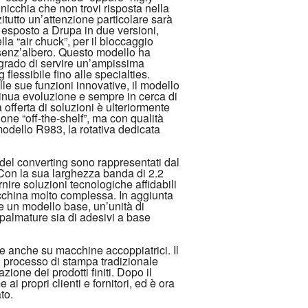
nicchia che non trovi risposta nella
itutto un’attenzione particolare sarà
, esposto a Drupa in due versioni,
la “air chuck”, per il bloccaggio
 senz’albero. Questo modello ha
 grado di servire un’ampissima
 flessibile fino alle specialties.
lle sue funzioni innovative, il modello
inua evoluzione e sempre in cerca di
 offerta di soluzioni è ulteriormente
one “off-the-shelf”, ma con qualità
modello R983, la rotativa dedicata
 del converting sono rappresentati dal
Con la sua larghezza banda di 2.2
ornire soluzioni tecnologiche affidabili
cchina molto complessa. In aggiunta
e un modello base, un’unità di
palmature sia di adesivi a base
 e anche su macchine accoppiatrici. Il
l processo di stampa tradizionale
ione dei prodotti finiti. Dopo il
i propri clienti e fornitori, ed è ora
to.