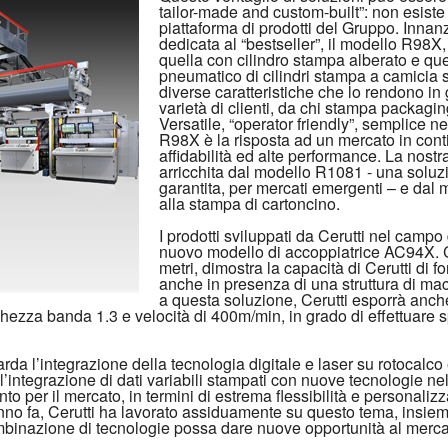
tailor-made and custom-built”: non esiste 
piattaforma di prodotti del Gruppo. Innanz
dedicata al “bestseller”, il modello R98X
quella con cilindro stampa alberato e quel
pneumatico di cilindri stampa a camicia
diverse caratteristiche che lo rendono in
varietà di clienti, da chi stampa packaging
Versatile, “operator friendly”, semplice ne
R98X è la risposta ad un mercato in cont
affidabilità ed alte performance. La nostra
arricchita dal modello R1081 - una soluzi
garantita, per mercati emergenti – e dal 
alla stampa di cartoncino.
I prodotti sviluppati da Cerutti nel campo
nuovo modello di accoppiatrice AC94X. 
metri, dimostra la capacità di Cerutti di f
anche in presenza di una struttura di ma
a questa soluzione, Cerutti esporrà anch
zza banda 1.3 e velocità di 400m/min, in grado di effettuare s
rda l’integrazione della tecnologia digitale e laser su rotocalco
’integrazione di dati variabili stampati con nuove tecnologie ne
 per il mercato, in termini di estrema flessibilità e personalizzaz
nno fa, Cerutti ha lavorato assiduamente su questo tema, insieme a
binazione di tecnologie possa dare nuove opportunità al merca