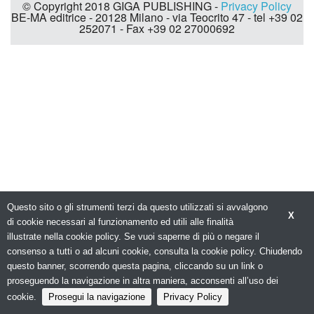
© Copyright 2018 GIGA PUBLISHING -
Privacy Policy
BE-MA editrice - 20128 Milano - via Teocrito 47 - tel +39 02
252071 - Fax +39 02 27000692
Questo sito o gli strumenti terzi da questo utilizzati si avvalgono
X
di cookie necessari al funzionamento ed utili alle finalità
illustrate nella cookie policy. Se vuoi saperne di più o negare il
consenso a tutti o ad alcuni cookie, consulta la cookie policy. Chiudendo
questo banner, scorrendo questa pagina, cliccando su un link o
proseguendo la navigazione in altra maniera, acconsenti all’uso dei
cookie.
Prosegui la navigazione
Privacy Policy