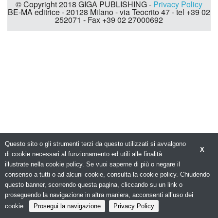
© Copyright 2018 GIGA PUBLISHING -
Privacy Policy
BE-MA editrice - 20128 Milano - via Teocrito 47 - tel +39 02
252071 - Fax +39 02 27000692
Questo sito o gli strumenti terzi da questo utilizzati si avvalgono
X
di cookie necessari al funzionamento ed utili alle finalità
illustrate nella cookie policy. Se vuoi saperne di più o negare il
consenso a tutti o ad alcuni cookie, consulta la cookie policy. Chiudendo
questo banner, scorrendo questa pagina, cliccando su un link o
proseguendo la navigazione in altra maniera, acconsenti all’uso dei
cookie.
Prosegui la navigazione
Privacy Policy