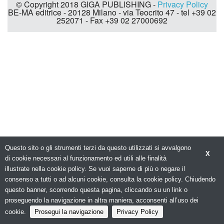
© Copyright 2018 GIGA PUBLISHING -
Privacy Policy
BE-MA editrice - 20128 Milano - via Teocrito 47 - tel +39 02
252071 - Fax +39 02 27000692
Questo sito o gli strumenti terzi da questo utilizzati si avvalgono
X
di cookie necessari al funzionamento ed utili alle finalità
illustrate nella cookie policy. Se vuoi saperne di più o negare il
consenso a tutti o ad alcuni cookie, consulta la cookie policy. Chiudendo
questo banner, scorrendo questa pagina, cliccando su un link o
proseguendo la navigazione in altra maniera, acconsenti all’uso dei
cookie.
Prosegui la navigazione
Privacy Policy