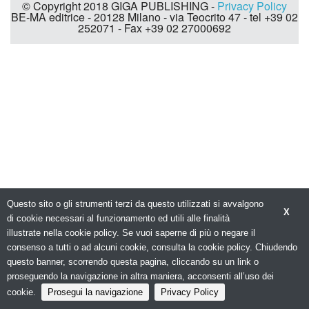
© Copyright 2018 GIGA PUBLISHING -
Privacy Policy
BE-MA editrice - 20128 Milano - via Teocrito 47 - tel +39 02
252071 - Fax +39 02 27000692
Questo sito o gli strumenti terzi da questo utilizzati si avvalgono
X
di cookie necessari al funzionamento ed utili alle finalità
illustrate nella cookie policy. Se vuoi saperne di più o negare il
consenso a tutti o ad alcuni cookie, consulta la cookie policy. Chiudendo
questo banner, scorrendo questa pagina, cliccando su un link o
proseguendo la navigazione in altra maniera, acconsenti all’uso dei
cookie.
Prosegui la navigazione
Privacy Policy