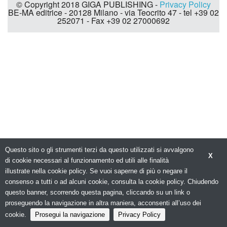
© Copyright 2018 GIGA PUBLISHING -
Privacy Policy
BE-MA editrice - 20128 Milano - via Teocrito 47 - tel +39 02
252071 - Fax +39 02 27000692
Questo sito o gli strumenti terzi da questo utilizzati si avvalgono
X
di cookie necessari al funzionamento ed utili alle finalità
illustrate nella cookie policy. Se vuoi saperne di più o negare il
consenso a tutti o ad alcuni cookie, consulta la cookie policy. Chiudendo
questo banner, scorrendo questa pagina, cliccando su un link o
proseguendo la navigazione in altra maniera, acconsenti all’uso dei
cookie.
Prosegui la navigazione
Privacy Policy