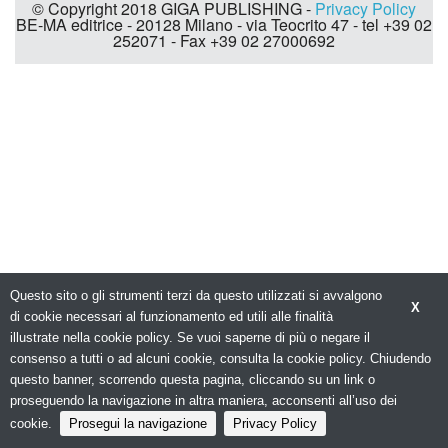
© Copyright 2018 GIGA PUBLISHING -
Privacy Policy
BE-MA editrice - 20128 Milano - via Teocrito 47 - tel +39 02
252071 - Fax +39 02 27000692
Questo sito o gli strumenti terzi da questo utilizzati si avvalgono
X
di cookie necessari al funzionamento ed utili alle finalità
illustrate nella cookie policy. Se vuoi saperne di più o negare il
consenso a tutti o ad alcuni cookie, consulta la cookie policy. Chiudendo
questo banner, scorrendo questa pagina, cliccando su un link o
proseguendo la navigazione in altra maniera, acconsenti all’uso dei
cookie.
Prosegui la navigazione
Privacy Policy