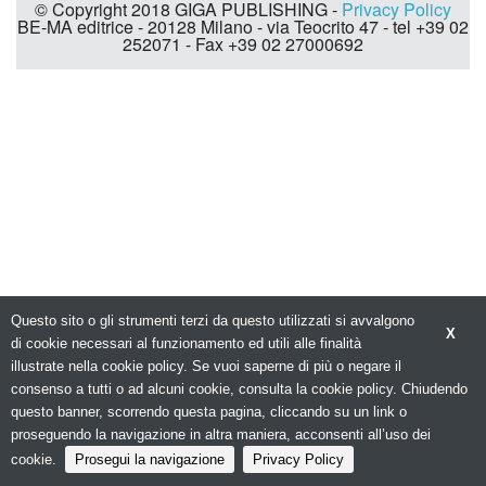
© Copyright 2018 GIGA PUBLISHING -
Privacy Policy
BE-MA editrice - 20128 Milano - via Teocrito 47 - tel +39 02
252071 - Fax +39 02 27000692
Questo sito o gli strumenti terzi da questo utilizzati si avvalgono
X
di cookie necessari al funzionamento ed utili alle finalità
illustrate nella cookie policy. Se vuoi saperne di più o negare il
consenso a tutti o ad alcuni cookie, consulta la cookie policy. Chiudendo
questo banner, scorrendo questa pagina, cliccando su un link o
proseguendo la navigazione in altra maniera, acconsenti all’uso dei
cookie.
Prosegui la navigazione
Privacy Policy