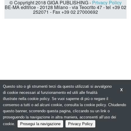
© Copyright 2018 GIGA PUBLISHING -
Privacy Policy
BE-MA editrice - 20128 Milano - via Teocrito 47 - tel +39 02
252071 - Fax +39 02 27000692
Questo sito o gli strumenti terzi da questo utilizzati si avvalgono
X
di cookie necessari al funzionamento ed utili alle finalità
illustrate nella cookie policy. Se vuoi saperne di più o negare il
consenso a tutti o ad alcuni cookie, consulta la cookie policy. Chiudendo
questo banner, scorrendo questa pagina, cliccando su un link o
proseguendo la navigazione in altra maniera, acconsenti all’uso dei
cookie.
Prosegui la navigazione
Privacy Policy