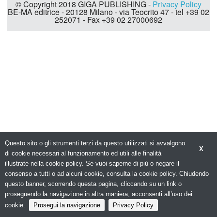
© Copyright 2018 GIGA PUBLISHING -
Privacy Policy
BE-MA editrice - 20128 Milano - via Teocrito 47 - tel +39 02
252071 - Fax +39 02 27000692
Questo sito o gli strumenti terzi da questo utilizzati si avvalgono
X
di cookie necessari al funzionamento ed utili alle finalità
illustrate nella cookie policy. Se vuoi saperne di più o negare il
consenso a tutti o ad alcuni cookie, consulta la cookie policy. Chiudendo
questo banner, scorrendo questa pagina, cliccando su un link o
proseguendo la navigazione in altra maniera, acconsenti all’uso dei
cookie.
Prosegui la navigazione
Privacy Policy