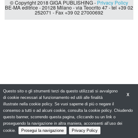
© Copyright 2018 GIGA PUBLISHING -
Privacy Policy
BE-MA editrice - 20128 Milano - via Teocrito 47 - tel +39 02
252071 - Fax +39 02 27000692
Questo sito o gli strumenti terzi da questo utilizzati si avvalgono
X
di cookie necessari al funzionamento ed utili alle finalità
illustrate nella cookie policy. Se vuoi saperne di più o negare il
consenso a tutti o ad alcuni cookie, consulta la cookie policy. Chiudendo
questo banner, scorrendo questa pagina, cliccando su un link o
proseguendo la navigazione in altra maniera, acconsenti all’uso dei
cookie.
Prosegui la navigazione
Privacy Policy