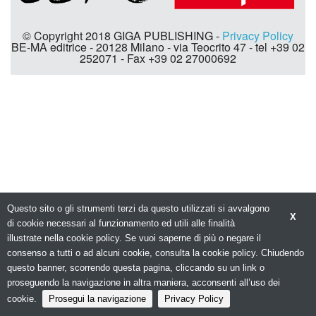
© Copyright 2018 GIGA PUBLISHING -
Privacy Policy
BE-MA editrice - 20128 Milano - via Teocrito 47 - tel +39 02
252071 - Fax +39 02 27000692
Questo sito o gli strumenti terzi da questo utilizzati si avvalgono
X
di cookie necessari al funzionamento ed utili alle finalità
illustrate nella cookie policy. Se vuoi saperne di più o negare il
consenso a tutti o ad alcuni cookie, consulta la cookie policy. Chiudendo
questo banner, scorrendo questa pagina, cliccando su un link o
proseguendo la navigazione in altra maniera, acconsenti all’uso dei
cookie.
Prosegui la navigazione
Privacy Policy