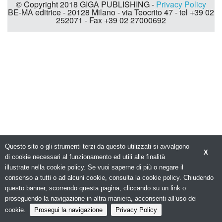
© Copyright 2018 GIGA PUBLISHING -
Privacy Policy
BE-MA editrice - 20128 Milano - via Teocrito 47 - tel +39 02
252071 - Fax +39 02 27000692
Questo sito o gli strumenti terzi da questo utilizzati si avvalgono
X
di cookie necessari al funzionamento ed utili alle finalità
illustrate nella cookie policy. Se vuoi saperne di più o negare il
consenso a tutti o ad alcuni cookie, consulta la cookie policy. Chiudendo
questo banner, scorrendo questa pagina, cliccando su un link o
proseguendo la navigazione in altra maniera, acconsenti all’uso dei
cookie.
Prosegui la navigazione
Privacy Policy