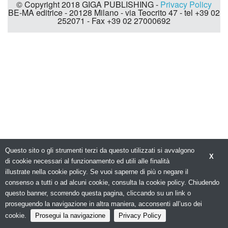
© Copyright 2018 GIGA PUBLISHING -
Privacy Policy
BE-MA editrice - 20128 Milano - via Teocrito 47 - tel +39 02
252071 - Fax +39 02 27000692
Questo sito o gli strumenti terzi da questo utilizzati si avvalgono
X
di cookie necessari al funzionamento ed utili alle finalità
illustrate nella cookie policy. Se vuoi saperne di più o negare il
consenso a tutti o ad alcuni cookie, consulta la cookie policy. Chiudendo
questo banner, scorrendo questa pagina, cliccando su un link o
proseguendo la navigazione in altra maniera, acconsenti all’uso dei
cookie.
Prosegui la navigazione
Privacy Policy