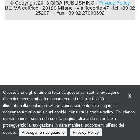
© Copyright 2018 GIGA PUBLISHING -
Privacy Policy
BE-MA editrice - 20128 Milano - via Teocrito 47 - tel +39 02
252071 - Fax +39 02 27000692
Questo sito o gli strumenti terzi da questo utilizzati si avvalgono
X
di cookie necessari al funzionamento ed utili alle finalità
illustrate nella cookie policy. Se vuoi saperne di più o negare il
consenso a tutti o ad alcuni cookie, consulta la cookie policy. Chiudendo
questo banner, scorrendo questa pagina, cliccando su un link o
proseguendo la navigazione in altra maniera, acconsenti all’uso dei
cookie.
Prosegui la navigazione
Privacy Policy