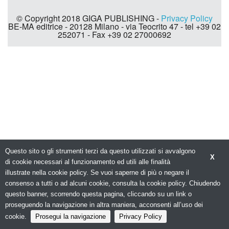
© Copyright 2018 GIGA PUBLISHING -
Privacy Policy
BE-MA editrice - 20128 Milano - via Teocrito 47 - tel +39 02
252071 - Fax +39 02 27000692
Questo sito o gli strumenti terzi da questo utilizzati si avvalgono
X
di cookie necessari al funzionamento ed utili alle finalità
illustrate nella cookie policy. Se vuoi saperne di più o negare il
consenso a tutti o ad alcuni cookie, consulta la cookie policy. Chiudendo
questo banner, scorrendo questa pagina, cliccando su un link o
proseguendo la navigazione in altra maniera, acconsenti all’uso dei
cookie.
Prosegui la navigazione
Privacy Policy