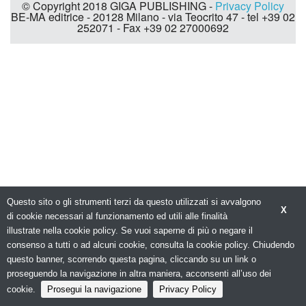
© Copyright 2018 GIGA PUBLISHING -
Privacy Policy
BE-MA editrice - 20128 Milano - via Teocrito 47 - tel +39 02
252071 - Fax +39 02 27000692
Questo sito o gli strumenti terzi da questo utilizzati si avvalgono
X
di cookie necessari al funzionamento ed utili alle finalità
illustrate nella cookie policy. Se vuoi saperne di più o negare il
consenso a tutti o ad alcuni cookie, consulta la cookie policy. Chiudendo
questo banner, scorrendo questa pagina, cliccando su un link o
proseguendo la navigazione in altra maniera, acconsenti all’uso dei
cookie.
Prosegui la navigazione
Privacy Policy