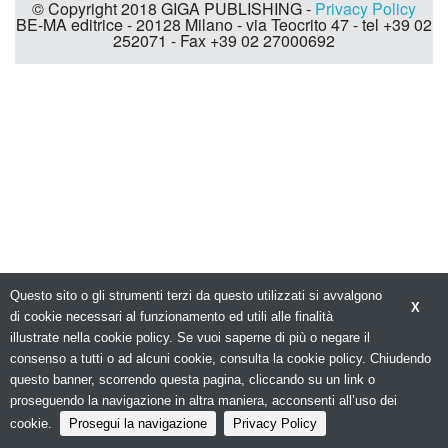
© Copyright 2018 GIGA PUBLISHING -
Privacy Policy
BE-MA editrice - 20128 Milano - via Teocrito 47 - tel +39 02
252071 - Fax +39 02 27000692
Questo sito o gli strumenti terzi da questo utilizzati si avvalgono
X
di cookie necessari al funzionamento ed utili alle finalità
illustrate nella cookie policy. Se vuoi saperne di più o negare il
consenso a tutti o ad alcuni cookie, consulta la cookie policy. Chiudendo
questo banner, scorrendo questa pagina, cliccando su un link o
proseguendo la navigazione in altra maniera, acconsenti all’uso dei
cookie.
Prosegui la navigazione
Privacy Policy