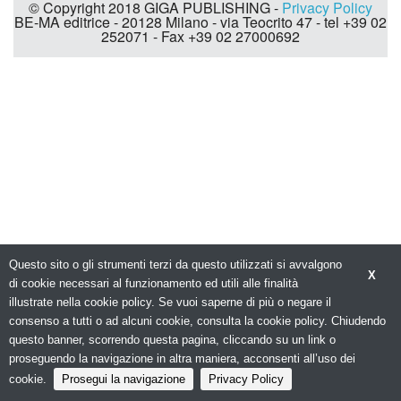
© Copyright 2018 GIGA PUBLISHING -
Privacy Policy
BE-MA editrice - 20128 Milano - via Teocrito 47 - tel +39 02
252071 - Fax +39 02 27000692
Questo sito o gli strumenti terzi da questo utilizzati si avvalgono
X
di cookie necessari al funzionamento ed utili alle finalità
illustrate nella cookie policy. Se vuoi saperne di più o negare il
consenso a tutti o ad alcuni cookie, consulta la cookie policy. Chiudendo
questo banner, scorrendo questa pagina, cliccando su un link o
proseguendo la navigazione in altra maniera, acconsenti all’uso dei
cookie.
Prosegui la navigazione
Privacy Policy