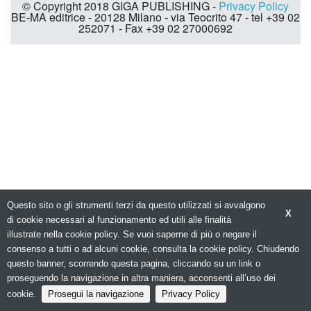
© Copyright 2018 GIGA PUBLISHING -
Privacy Policy
BE-MA editrice - 20128 Milano - via Teocrito 47 - tel +39 02
252071 - Fax +39 02 27000692
Questo sito o gli strumenti terzi da questo utilizzati si avvalgono
X
di cookie necessari al funzionamento ed utili alle finalità
illustrate nella cookie policy. Se vuoi saperne di più o negare il
consenso a tutti o ad alcuni cookie, consulta la cookie policy. Chiudendo
questo banner, scorrendo questa pagina, cliccando su un link o
proseguendo la navigazione in altra maniera, acconsenti all’uso dei
cookie.
Prosegui la navigazione
Privacy Policy