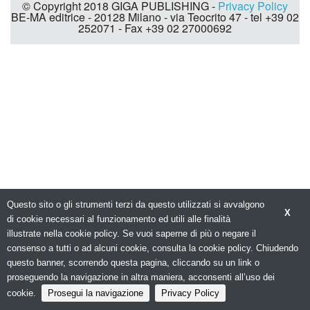
© Copyright 2018 GIGA PUBLISHING -
Privacy Policy
BE-MA editrice - 20128 Milano - via Teocrito 47 - tel +39 02
252071 - Fax +39 02 27000692
Questo sito o gli strumenti terzi da questo utilizzati si avvalgono
X
di cookie necessari al funzionamento ed utili alle finalità
illustrate nella cookie policy. Se vuoi saperne di più o negare il
consenso a tutti o ad alcuni cookie, consulta la cookie policy. Chiudendo
questo banner, scorrendo questa pagina, cliccando su un link o
proseguendo la navigazione in altra maniera, acconsenti all’uso dei
cookie.
Prosegui la navigazione
Privacy Policy